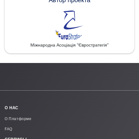
Міжнародна Асоціація "Євростратегія"
О НАС
О Платформе
FAQ